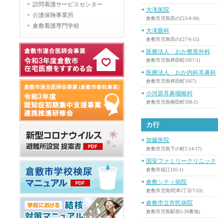
訪問看護サービスセンター
大滝医院
介護保険事業所
倉敷市児島田の口3-8-30)
倉敷看護専門学校
大滝眼科
倉敷市児島田の口7-6-15)
医療法人 おか整形外科
倉敷市児島稗田町1957-1)
医療法人 おか内科耳鼻科
倉敷市児島稗田町1957)
小河原耳鼻咽喉科
倉敷市児島柳田町598-2)
カ行
加藤医院
倉敷市児島下の町2-14-17)
国安ファミリークリニック
倉敷市福江105-1)
倉敷シティ病院
倉敷市児島阿津2丁目7-53)
倉敷市立市民病院
倉敷市児島駅前2-39番地)