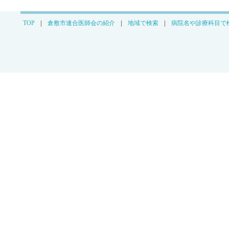
医療法人 杓永整形外科
倉敷市児島柳田町596)
TOP
倉敷市連合医師会の紹介
地域で検索
病院名や診療科目で
妹尾小児科医院
倉敷市児島駅前1-89)
タ行
田嶋内科
倉敷市児島柳田町862)
チクバ外科胃腸科肛門科病
倉敷市林2217)
ナ行
（医）恵和会 内科いこい
倉敷市児島小川9丁目489-7)
なんば小児科医院
倉敷市児島上の町2丁目2-17)
なんば内科クリニック
倉敷市児島駅前1丁目83番地)
新見脳神経外科医院
倉敷市児島稗田町1822番)