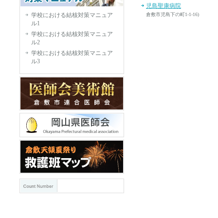
児島聖康病院
学校における結核対策マニュア
倉敷市児島下の町1-1-16)
ル1
医療法人 児島第一診療所
学校における結核対策マニュア
倉敷市児島味野1-14-20)
ル2
（医）医誠会 児島中央病院
学校における結核対策マニュア
倉敷市児島小川町3685番地)
ル3
児島マリンクリニック
倉敷市児島阿津1丁目7-27)
古林耳鼻咽喉科医院
倉敷市児島下の町7-4-9)
古谷医院
倉敷市下津井吹上2-1-14)
サ行
医療法人社団聖約会 佐藤
倉敷市児島駅前1-88)
清水レディスクリニック
倉敷市児島駅前4-92)
下津井病院
倉敷市下津井吹上2-6-4)